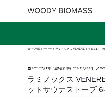
コ
ナ
ン
ビ
WOODY BIOMASS
テ
ゲ
ン
ー
ツ
シ
へ
ョ
ス
ン
キ
に
ッ
移
HOME
サウナ
ラミノックス VENERE（ヴェネレ ）
プ
動
2024年7月13日
/ 最終更新日時 :
2024年7月24日
WO
ラミノックス VENE
ットサウナストーブ 6