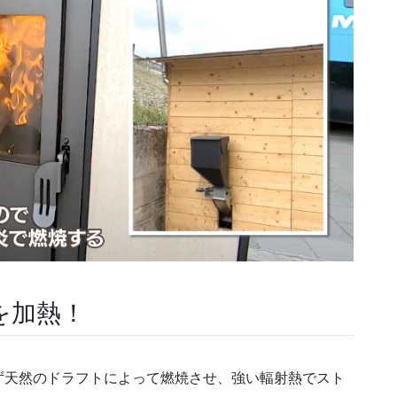
を加熱！
ず天然のドラフトによって燃焼させ、強い輻射熱でスト