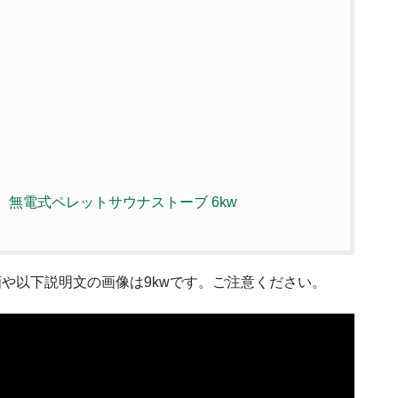
 ）無電式ペレットサウナストーブ 6kw
画や以下説明文の画像は9kwです。ご注意ください。