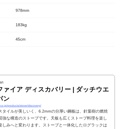
978mm
183kg
45cm
an
ァイア ディスカバリー | ダッチウエ
パン
co.jp/products/stove/discovery/
スタイルが美しいく、6.2mmの分厚い鋼板は、針葉樹の燃焼
屈強な構造のストーブです。天板も広くストーブ料理を楽し
楽しみへと変わります。ストーブと一体化したログラックは