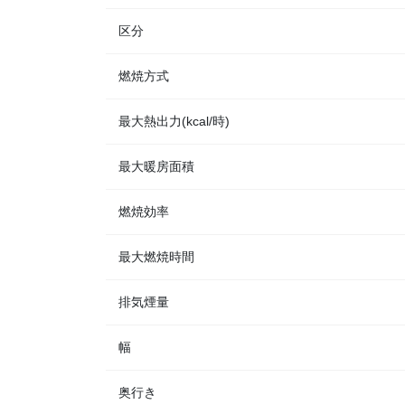
区分
燃焼方式
最大熱出力(kcal/時)
最大暖房面積
燃焼効率
最大燃焼時間
排気煙量
幅
奥行き