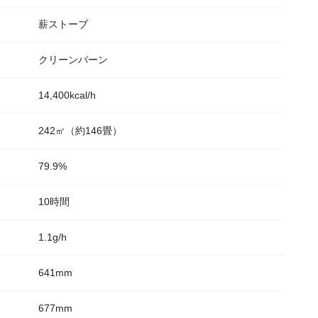
薪ストーブ
クリーンバーン
14,400kcal/h
242㎡（約146畳）
79.9%
10時間
1.1g/h
641mm
677mm