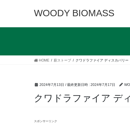
コ
ナ
ン
ビ
WOODY BIOMASS
テ
ゲ
ン
ー
ツ
シ
へ
ョ
ス
ン
キ
に
ッ
移
HOME
薪ストーブ
クワドラファイア ディスカバリー Ⅱ 
プ
動
2024年7月13日
/ 最終更新日時 :
2024年7月17日
WO
クワドラファイア ディス
スポンサーリンク