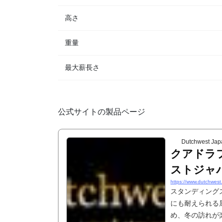
高さ
重量
最大薪長さ
公式サイトの製品ページ
Dutchwest Jap
クアドラフ
ストジャ
https://www.dutchwest.
スタンディング
にも耐えられる
め、冬の訪れが